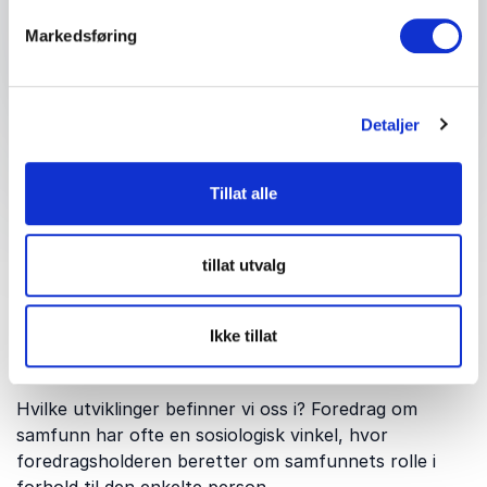
Send forespørsel
Markedsføring
Detaljer
Tillat alle
Om emnet: Samfunn
tillat utvalg
Foredrag om samfunn er en bred vifte. Betegnelsen
dekker over emner som eksempelvis samfunnsmessig
politikk og samfunnshistorie, hvor vår nåtid ses i
Ikke tillat
forhold til tidligere tider.
Hvilke utviklinger befinner vi oss i? Foredrag om
samfunn har ofte en sosiologisk vinkel, hvor
foredragsholderen beretter om samfunnets rolle i