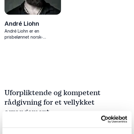
André Liohn
André Liohn er en
prisbelønnet norsk-
brasiliansk fotojournalist,
anerkjent internasjonalt for
sin modige og empatiske
dokumentasjon av
menneskelige skjebner i
konfliktområder. Med over
20 års erfaring...
Uforpliktende og kompetent
rådgivning for et vellykket
arrangement
Fyll ut kontaktskjemaet – vi tar kontakt med deg
veldig raskt!