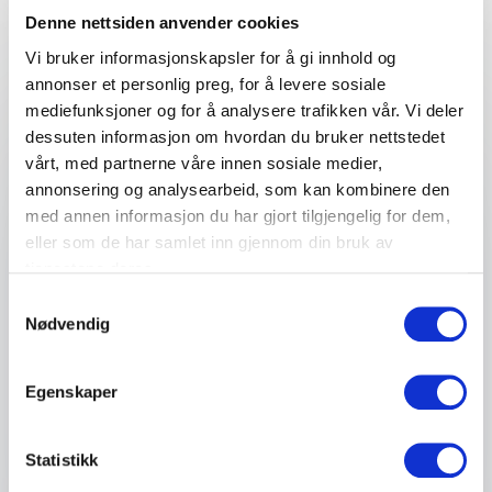
Denne nettsiden anvender cookies
Vi bruker informasjonskapsler for å gi innhold og
annonser et personlig preg, for å levere sosiale
Ditt navn
*
mediefunksjoner og for å analysere trafikken vår. Vi deler
dessuten informasjon om hvordan du bruker nettstedet
Email
*
vårt, med partnerne våre innen sosiale medier,
annonsering og analysearbeid, som kan kombinere den
med annen informasjon du har gjort tilgjengelig for dem,
Telefon
eller som de har samlet inn gjennom din bruk av
tjenestene deres.
Firma eller organisasjon
Samtykkevalg
Nødvendig
Detaljer om ditt arrangement
Egenskaper
Statistikk