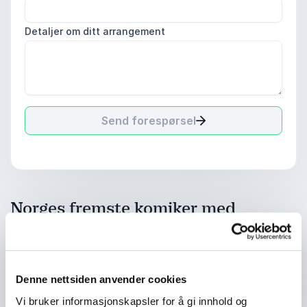
Detaljer om ditt arrangement
Send forespørsel
Norges fremste komiker med
treffsikker humor og underholdning
Atle Antonsen er en av Norges ledende komikere og
skuespillere, kjent for sin skarpe humor og unike
Denne nettsiden anvender cookies
formidlingsevne. Hans humor er både treffsikker og
underholdende, noe som gjør ham til en ettertraktet
Vi bruker informasjonskapsler for å gi innhold og