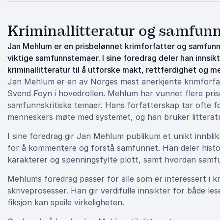
Kriminallitteratur og samfunn
Jan Mehlum er en prisbelønnet krimforfatter og samfunns
viktige samfunnstemaer. I sine foredrag deler han innsik
kriminallitteratur til å utforske makt, rettferdighet og m
Jan Mehlum er en av Norges mest anerkjente krimforfa
Svend Foyn i hovedrollen. Mehlum har vunnet flere pris
samfunnskritiske temaer. Hans forfatterskap tar ofte f
menneskers møte med systemet, og han bruker litterature
I sine foredrag gir Jan Mehlum publikum et unikt innblik
for å kommentere og forstå samfunnet. Han deler histor
karakterer og spenningsfylte plott, samt hvordan samfun
Mehlums foredrag passer for alle som er interessert i k
skriveprosesser. Han gir verdifulle innsikter for både le
fiksjon kan speile virkeligheten.