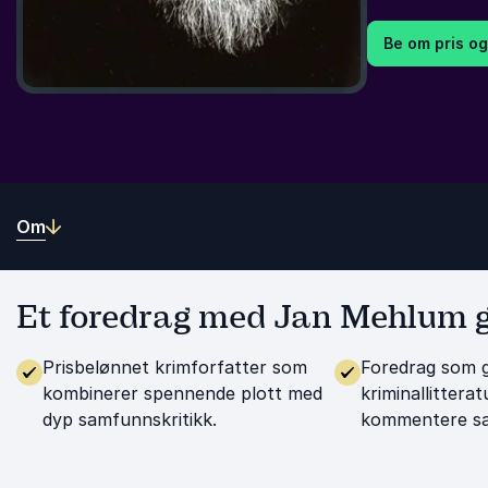
Be om pris og
Om
Et foredrag med Jan Mehlum g
Prisbelønnet krimforfatter som
Foredrag som gi
kombinerer spennende plott med
kriminallitterat
dyp samfunnskritikk.
kommentere s