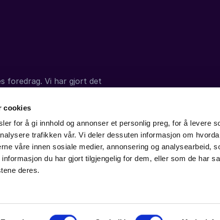
s foredrag. Vi har gjort det
 virkningen kan vare
r cookies
er for å gi innhold og annonser et personlig preg, for å levere s
nalysere trafikken vår. Vi deler dessuten informasjon om hvorda
nerne våre innen sosiale medier, annonsering og analysearbeid, 
formasjon du har gjort tilgjengelig for dem, eller som de har sa
stene deres.
t@publicom.no
Telefon:
91116989
Cookies
Datapolitik