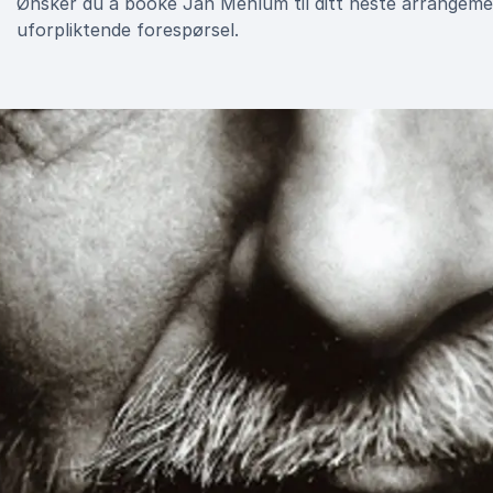
Ønsker du å booke Jan Mehlum til ditt neste arrangeme
uforpliktende forespørsel.