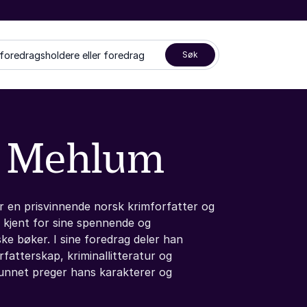
 foredragsholdere eller foredrag
Søk
 Mehlum
 en prisvinnende norsk krimforfatter og
 kjent for sine spennende og
ke bøker. I sine foredrag deler han
forfatterskap, kriminallitteratur og
nnet preger hans karakterer og