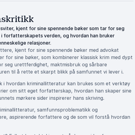
skritikk
viter, kjent for sine spennende bøker som tar for seg
t i forfatterskapets verden, og hvordan han bruker
enneskelige relasjoner.
ttere, kjent for sine spennende bøker med advokat
er for sine bøker, som kombinerer klassisk krim med dypt
or seg urettferdighet, maktmisbruk og sårbare
n til å rette et skarpt blikk på samfunnet vi lever i.
k i hvordan kriminallitteratur kan brukes som et verktøy
ier om sitt eget forfatterskap, hvordan han skaper sine
nets mørkere sider inspirerer hans skriving.
riminallitteratur, samfunnsproblematikk og
sere, aspirerende forfattere og de som vil forstå hvordan