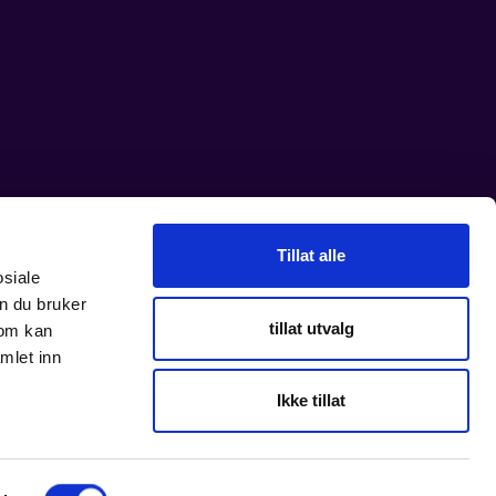
Tillat alle
osiale
n du bruker
tillat utvalg
som kan
mlet inn
Ikke tillat