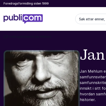
Foredragsformidling siden 1999
Søk etter emner,
Foredragsholdere
Jan Mehlum
Gå tilbake til startsiden
Jan
Jan Mehlum er
samfunnsviter
samfunnskritis
innsikt i sitt 
hvordan samfu
historier.