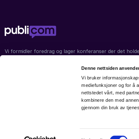
Vi formidler foredrag og lager konferanser der det holde
siden 1999. Vår visjon er
et foredrag kan vare en time,
evig.
Gjennom 20 år er
mye
gjort.
Denne nettsiden anvende
Vi bruker informasjonskapsl
mediefunksjoner og for å a
91116989
nettstedet vårt, med part
kombinere den med annen in
gjennom din bruk av tjene
© 2026
Publicom
Heimdalsvingen 1
3117 Tønsberg
kontak
Samtykkevalg