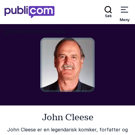
Søk
Meny
Foredragsholdere
John Cleese
Gå tilbake til startsiden
John Cleese
John Cleese er en legendarisk komiker, forfatter og