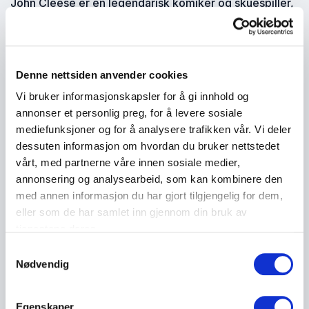
John Cleese er en legendarisk komiker og skuespiller,
kjent for Monty Python og
Fawlty Towers
. I sine
foredrag deler han innsikt om hvordan humor og
kreativitet kan bidra til bedre ledelse, innovasjon og
teamarbeid.
Denne nettsiden anvender cookies
John Cleese er en av de mest ikoniske komikerne og
Vi bruker informasjonskapsler for å gi innhold og
skuespillerne i verden, kjent for sin rolle i Monty
annonser et personlig preg, for å levere sosiale
Python og andre klassiske produksjoner som
Fawlty
mediefunksjoner og for å analysere trafikken vår. Vi deler
Towers
og
A Fish Called Wanda
. Med sin unike evne til
dessuten informasjon om hvordan du bruker nettstedet
å kombinere humor og dyp innsikt i menneskelig
vårt, med partnerne våre innen sosiale medier,
atferd, er Cleese en ettertraktet foredragsholder som
annonsering og analysearbeid, som kan kombinere den
gir verdifulle perspektiver på kreativitet, ledelse og
med annen informasjon du har gjort tilgjengelig for dem,
kommunikasjon i arbeidslivet.
eller som de har samlet inn gjennom din bruk av
I sine foredrag deler John Cleese hvordan humor og
tjenestene deres.
kreativ tenkning kan bidra til å løse komplekse
Samtykkevalg
utfordringer og forbedre samarbeidet i team. Han tar
Nødvendig
utgangspunkt i sin egen karriere og bruker
humoristiske eksempler for å vise hvordan ledere kan
Egenskaper