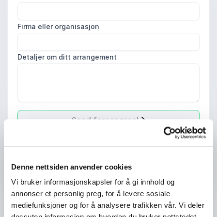
Firma eller organisasjon
Detaljer om ditt arrangement
Send forespørsel
Denne nettsiden anvender cookies
Ole André Sivertsen foredrag |
Vi bruker informasjonskapsler for å gi innhold og
annonser et personlig preg, for å levere sosiale
Bestill Ole André Sivertsen som
mediefunksjoner og for å analysere trafikken vår. Vi deler
foredragsholder
dessuten informasjon om hvordan du bruker nettstedet