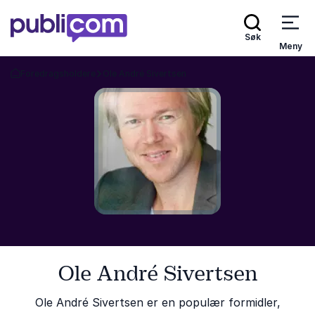
Søk
Meny
Foredragsholdere
Ole André Sivertsen
Gå tilbake til startsiden
Ole André Sivertsen
Ole André Sivertsen er en populær formidler,