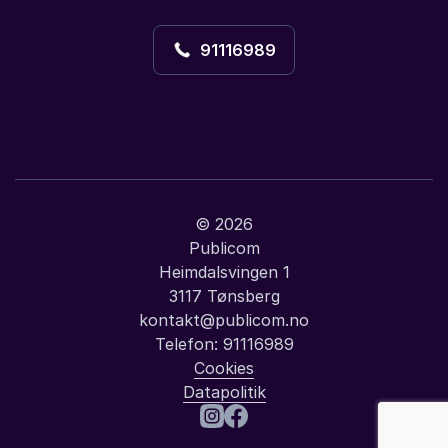
91116989
© 2026
Publicom
Heimdalsvingen 1
3117 Tønsberg
kontakt@publicom.no
Telefon:
91116989
Cookies
Datapolitik
: Ole André Si
Besøk oss på Instagram
Besøk oss på Facebook