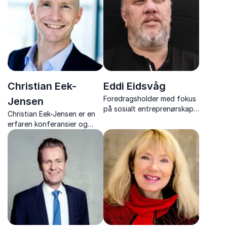
energi og inspirerende
arbeid med hvordan mental
historier fra sitt liv og
styrke, ledelse og
karriere.
selvledelse kan hjelpe både
enkeltpersoner og
organisasjoner til å preste...
Christian Eek-
Eddi Eidsvåg
Foredragsholder med fokus
Jensen
på sosialt entreprenørskap
Christian Eek-Jensen er en
og inkludering
erfaren konferansier og
foredragsholder som
engasjerer med temaer som
kommunikasjon, motivasjon
og ledelse.