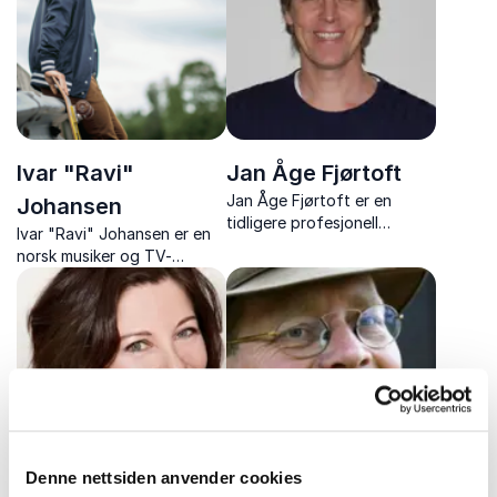
internasjonale konflikter.
vekst- og rebranding-reise,
der hennes fo...
Ivar "Ravi"
Jan Åge Fjørtoft
Jan Åge Fjørtoft er en
Johansen
tidligere profesjonell
Ivar "Ravi" Johansen er en
fotballspiller og en
norsk musiker og TV-
anerkjent fotballekspert.
personlighet som inspirerer
Han deler innsiktsfulle
gjennom foredrag om
foredrag om ledelse,
kreativitet, språk og
lagarbeid og hvordan
kommunikasjon. Han bruker
prestasjoner på toppnivå i
sine erfaringer som artist til
idretten kan o...
å motivere publikum til å ...
Denne nettsiden anvender cookies