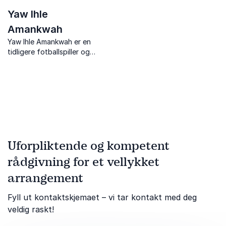
Yaw Ihle
Amankwah
Yaw Ihle Amankwah er en
tidligere fotballspiller og
foredragsholder som
inspirerer med temaer som
mental styrke, mangfold og
prestasjonskultur.
Uforpliktende og kompetent
rådgivning for et vellykket
arrangement
Fyll ut kontaktskjemaet – vi tar kontakt med deg
veldig raskt!