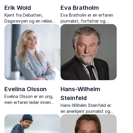
Erik Wold
Eva Bratholm
Kjent fra Debatten,
Eva Bratholm er en erfaren
Dagsrevyen og en rekke
journalist, forfatter og
andre NRK-programmer er
tidligere NRK-
Erik Wold en av Norges mest
korrespondent. Hun deler
erfarne og etterspurte
innsiktsfulle foredrag om
programledere,
internasjonal politikk,
konferansierer og
samfunnsutvikling og
debattledere.
medienes rolle i moderne tid,
basert p...
Evelina Olsson
Hans-Wilhelm
Evelina Olsson er en ung,
Steinfeld
men erfaren leder innen
Hans-Wilhelm Steinfeld er
finans og
en anerkjent journalist og
merkevarebygging.
foredragsholder som gir
Som grunnlegger og
innsiktsfulle analyser av
tidligere CEO i Okida har hun
geopolitikk, Russland og
ledet selskapet gjennom en