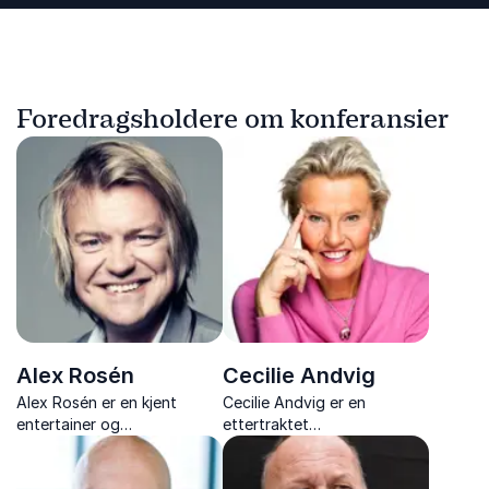
Foredragsholdere om konferansier
Alex Rosén
Cecilie Andvig
Alex Rosén er en kjent
Cecilie Andvig er en
entertainer og
ettertraktet
foredragsholder som
foredragsholder og
engasjerer med humor,
mentaltrener, kjent for sitt