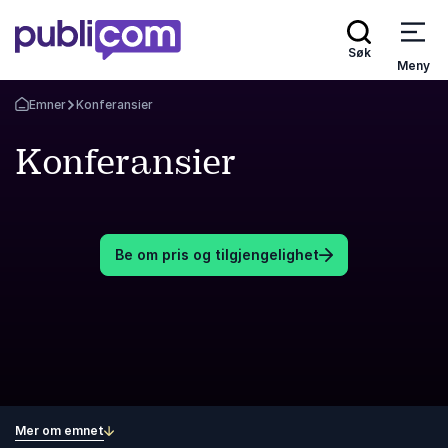
Søk
Meny
Emner
Konferansier
Gå tilbake til startsiden
Konferansier
Be om pris og tilgjengelighet
Mer om emnet