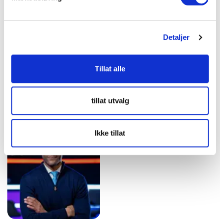
vitenskap, teknologi og
kommunikasjon, samarbeid
miljø, alltid med et
og livsglede.
engasjerende og humoristisk
preg.
Detaljer
Tillat alle
Svein Tore
Terje Svabø
Terje Svabø er en erfaren
Bergestuen
tillat utvalg
journalist og
Svein Tore Bergestuen er en
foredragsholder som gir
kommunikasjonsekspert og
innsikt i norsk og
foredragsholder som
Ikke tillat
internasjonal politikk,
inspirerer med innsikt i
mediedekning og aktuelle
kommunikasjon, medier, og
samfunnsspørsmål.
krisehåndtering.