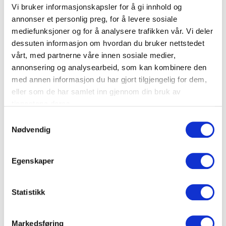
Lydia Capolicchio
Niels Chr.
Vi bruker informasjonskapsler for å gi innhold og
Lydia Capolicchio er en
annonser et personlig preg, for å levere sosiale
Geelmuyden
erfaren journalist,
mediefunksjoner og for å analysere trafikken vår. Vi deler
Niels Chr. Geelmuyden er en
programleder og
dessuten informasjon om hvordan du bruker nettstedet
anerkjent forfatter og
foredragsholder kjent for
journalist som i sine
vårt, med partnerne våre innen sosiale medier,
sine inspirerende foredrag
foredrag utfordrer
annonsering og analysearbeid, som kan kombinere den
om kommunikasjon, medier
etablerte sannheter og
og hvordan man kan lede
med annen informasjon du har gjort tilgjengelig for dem,
inspirerer til kritisk tenkning
med engasjement og
eller som de har samlet inn gjennom din bruk av
om mat, miljø og samfunn.
tydelighet i dagens...
tjenestene deres.
Samtykkevalg
Nødvendig
Ole André
Paul Håvard Østby
Egenskaper
Paul Håvard Østby er en
Sivertsen
populær komiker og
Ole André Sivertsen er en
Statistikk
foredragsholder som
populær formidler, forfatter
kombinerer humor og innsikt
og foredragsholder som
i sine engasjerende
inspirerer med innsikt i
foredrag om
Markedsføring