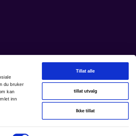
Tillat alle
osiale
n du bruker
tillat utvalg
som kan
mlet inn
Ikke tillat