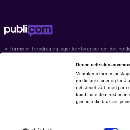
Vi formidler foredrag og lager konferanser der det holde
siden 1999. Vår visjon er
et foredrag kan vare en time,
evig.
Gjennom 20 år er
mye
gjort.
Denne nettsiden anvende
Vi bruker informasjonskapsl
mediefunksjoner og for å a
91116989
nettstedet vårt, med part
kombinere den med annen in
gjennom din bruk av tjene
© 2026
Publicom
Heimdalsvingen 1
3117 Tønsberg
kontak
Samtykkevalg