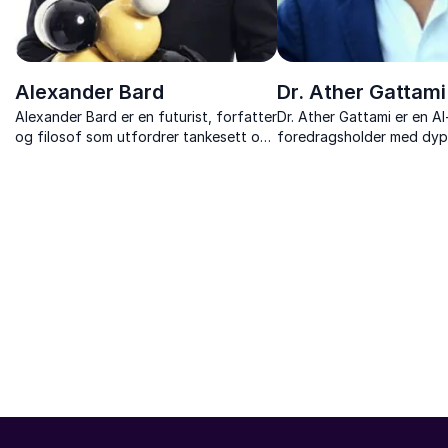
Alexander Bard
Dr. Ather Gattami
Alexander Bard er en futurist, forfatter
Dr. Ather Gattami er en A
og filosof som utfordrer tankesett om
foredragsholder med dyp i
teknologi, samfunn og fremtidens
kunstig intelligens, tekno
utvikling med sine banebrytende ideer.
fremtidens innovasjoner.