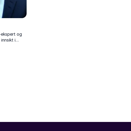
I-ekspert og
nnsikt i
logi og