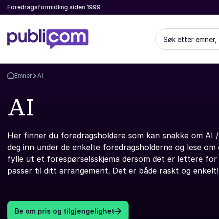
Foredragsformidling siden 1999
Søk etter emner,
Emner
AI
Gå tilbake til startsiden
AI
Her finner du foredragsholdere som kan snakke om AI / Art
deg inn under de enkelte foredragsholderne og lese om d
fylle ut et forespørselsskjema dersom det er lettere fo
passer til ditt arrangement. Det er både raskt og enkelt!
Be om pris og tilgjengelighet