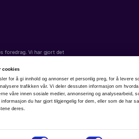
s foredrag. Vi har gjort det
 virkningen kan vare
r cookies
er for å gi innhold og annonser et personlig preg, for å levere s
nalysere trafikken vår. Vi deler dessuten informasjon om hvorda
nerne våre innen sosiale medier, annonsering og analysearbeid, 
formasjon du har gjort tilgjengelig for dem, eller som de har sa
stene deres.
t@publicom.no
Telefon:
91116989
Cookies
Datapolitik