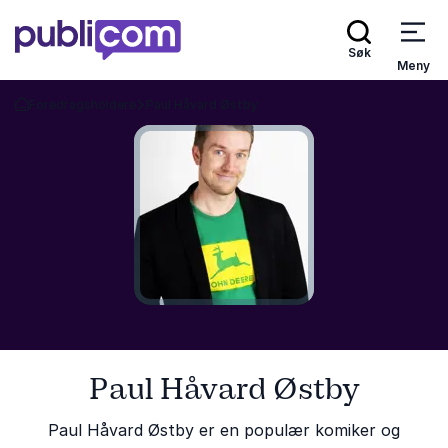
Søk
Meny
Foredragsholdere
Paul Håvard Østby
Gå tilbake til startsiden
Paul Håvard Østby
Paul Håvard Østby er en populær komiker og