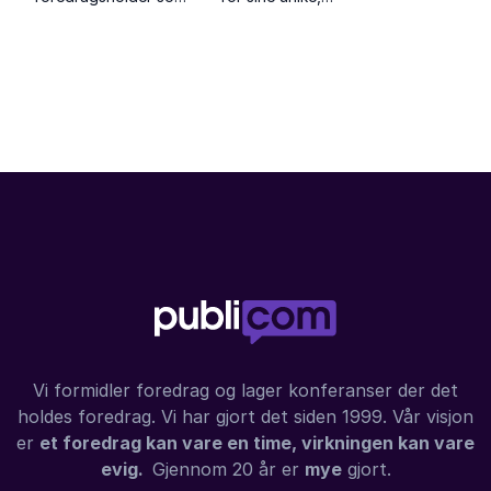
engasjerer med
energiske show som
humor, energi og
kombinerer standup,
inspirerende historier
musikk og
fra sitt liv og
underholdning på
karriere.
høyt nivå.
Vi formidler foredrag og lager konferanser der det
holdes foredrag. Vi har gjort det siden 1999. Vår visjon
er
et foredrag kan vare en time, virkningen kan vare
evig.
Gjennom 20 år er
mye
gjort.