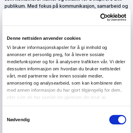
publikum. Med fokus på kommunikasjon, samarbeid og
hvordan man kan finne glede i hverdagen, leverer han
underholdende og tankevekkende foredrag.
Paul Håvard Østby er en allsidig komiker og
foredragsholder kjent for sin unike evne til å
Denne nettsiden anvender cookies
kombinere humor med dype innsikter om
Vi bruker informasjonskapsler for å gi innhold og
kommunikasjon, samarbeid og hvordan man kan finne
annonser et personlig preg, for å levere sosiale
glede i hverdagen. Med mange års erfaring fra
mediefunksjoner og for å analysere trafikken vår. Vi deler
standup-scenen og som tekstforfatter, har Østby en
dessuten informasjon om hvordan du bruker nettstedet
naturlig evne til å engasjere sitt publikum og gjøre
vårt, med partnerne våre innen sosiale medier,
komplekse temaer lett forståelige og morsomme. Han
annonsering og analysearbeid, som kan kombinere den
bruker humor som et verktøy for å belyse viktige
med annen informasjon du har gjort tilgjengelig for dem,
temaer som hvordan vi kan forbedre kommunikasjon
eller som de har samlet inn gjennom din bruk av
og samarbeid, både på arbeidsplassen og i det daglige
tjenestene deres.
liv.
Samtykkevalg
Østbys foredrag er både underholdende og lærerike,
Nødvendig
og han har en unik evne til å få publikum til å
reflektere over egne relasjoner og hvordan de kan bli