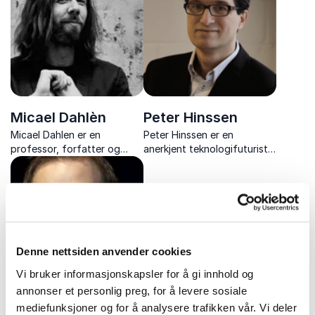
og verdensrommets
til å ta ansvar og skape
muligheter.
positive endringer gjennom
innovasjon og grønn
omstilli...
Micael Dahlèn
Peter Hinssen
Micael Dahlen er en
Peter Hinssen er en
professor, forfatter og
anerkjent teknologifuturist
ettertraktet
og foredragsholder som gir
foredragsholder kjent for
innsikt i digital
sine engasjerende og
transformasjon, innovasjon
tankevekkende foredrag om
og fremtidens teknologiske
lykke, kreativitet og
landskap.
hvordan teknologi og
økonomi former fremtiden.
Denne nettsiden anvender cookies
Vi bruker informasjonskapsler for å gi innhold og
annonser et personlig preg, for å levere sosiale
mediefunksjoner og for å analysere trafikken vår. Vi deler
Peter Sunde