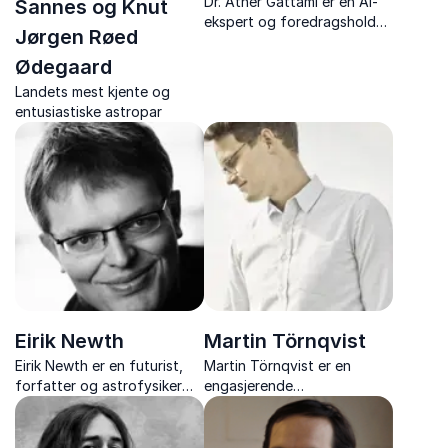
Dr. Ather Gattami er en AI-
Sannes og Knut
ekspert og foredragsholder
Jørgen Røed
med dyp innsikt i kunstig
intelligens, teknologi og
Ødegaard
fremtidens innovasjoner.
Landets mest kjente og
entusiastiske astropar
Eirik Newth
Martin Törnqvist
Eirik Newth er en futurist,
Martin Törnqvist er en
forfatter og astrofysiker
engasjerende
som gir inspirerende
foredragsholder og ekspert
foredrag om fremtidens
på bærekraft, som inspirerer
teknologi, kunstig intelligens
bedrifter og organisasjoner