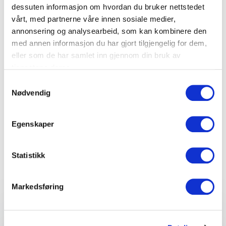
dessuten informasjon om hvordan du bruker nettstedet
Peter Sunde er medgründer
vårt, med partnerne våre innen sosiale medier,
av The Pirate Bay og en
foredragsholder som gir
annonsering og analysearbeid, som kan kombinere den
innsikt i teknologi,
med annen informasjon du har gjort tilgjengelig for dem,
personvern og digital
eller som de har samlet inn gjennom din bruk av
innovasjon med fokus på
tjenestene deres.
samfunnsmessige
konsekvenser.
Samtykkevalg
Nødvendig
Uforpliktende og kompetent
Egenskaper
rådgivning for et vellykket
arrangement
Statistikk
Fyll ut kontaktskjemaet – vi tar kontakt med deg
veldig raskt!
Markedsføring
Ditt navn
*