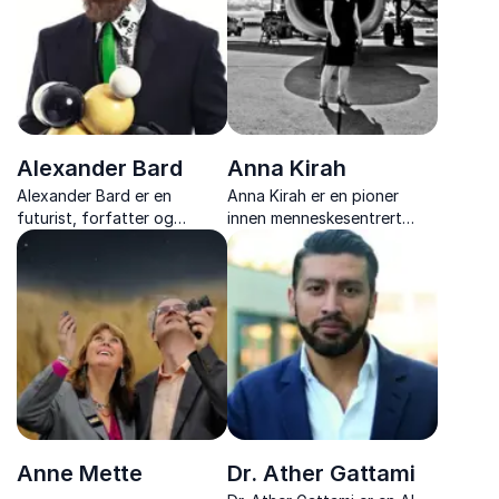
Alexander Bard
Anna Kirah
Alexander Bard er en
Anna Kirah er en pioner
futurist, forfatter og
innen menneskesentrert
filosof som utfordrer
design og innovasjon, kjent
tankesett om teknologi,
for sine engasjerende og
samfunn og fremtidens
innsiktsfulle foredrag om
utvikling med sine
brukeropplevelse og
banebrytende ideer.
teknologi.
Anne Mette
Dr. Ather Gattami