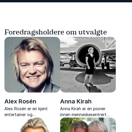
Foredragsholdere om utvalgte
Alex Rosén
Anna Kirah
Alex Rosén er en kjent
Anna Kirah er en pioner
entertainer og
innen menneskesentrert
foredragsholder som
design og innovasjon, kjent
engasjerer med humor,
for sine engasjerende og