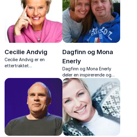
energi og inspirerende
innsiktsfulle foredrag om
historier fra sitt liv og
brukeropplevelse og
karriere.
teknologi.
Cecilie Andvig
Dagfinn og Mona
Cecilie Andvig er en
Enerly
ettertraktet
Dagfinn og Mona Enerly
foredragsholder og
deler en inspirerende og
mentaltrener, kjent for sitt
rørende historie om styrke,
arbeid med hvordan mental
kjærlighet og vilje til å
styrke, ledelse og
kjempe videre etter en
selvledelse kan hjelpe både
dramatisk ulykke. Sammen
enkeltpersoner og
forteller de om hvordan
organisasjoner til å preste...
livet ble snudd på hodet, ...