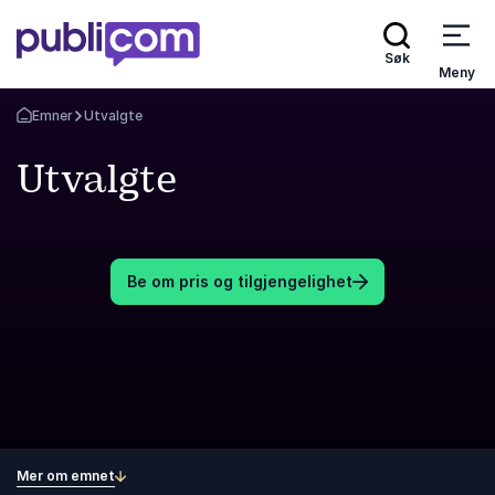
Søk
Meny
Emner
Utvalgte
Gå tilbake til startsiden
Utvalgte
Be om pris og tilgjengelighet
Mer om emnet