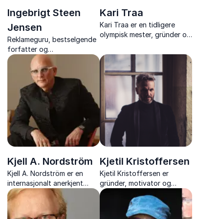
Ingebrigt Steen
Kari Traa
Kari Traa er en tidligere
Jensen
olympisk mester, gründer og
Reklameguru, bestselgende
inspirerende
forfatter og
foredragsholder som deler
fotballentusiast, som nå
sin historie om suksess,
snakker om livet og
motgang og hvordan man
hverdagen med Alzheimers
bygger en sterk merkevare.
sykdom, både for ham selv
Hun inspirerer med innsikt i
og hans nærmeste.
hvo...
Kjell A. Nordström
Kjetil Kristoffersen
Kjell A. Nordström er en
Kjetil Kristoffersen er
internasjonalt anerkjent
gründer, motivator og
økonom og foredragsholder
foredragsholder. Gjennom
som inspirerer med innsikt i
et rørende, morsomt og
globalisering, fremtidens
inspirerende foredrag, gir