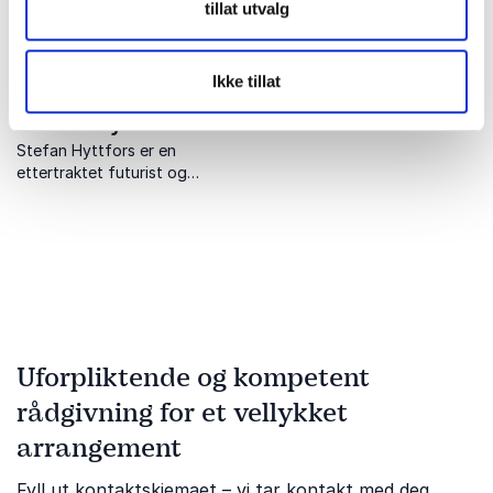
tillat utvalg
Ikke tillat
Stefan Hyttfors
Stefan Hyttfors er en
ettertraktet futurist og
foredragsholder som
inspirerer med innsiktsfulle
foredrag om fremtidens
teknologi,
samfunnsendringer og
digital transformasjon.
Uforpliktende og kompetent
rådgivning for et vellykket
arrangement
Fyll ut kontaktskjemaet – vi tar kontakt med deg