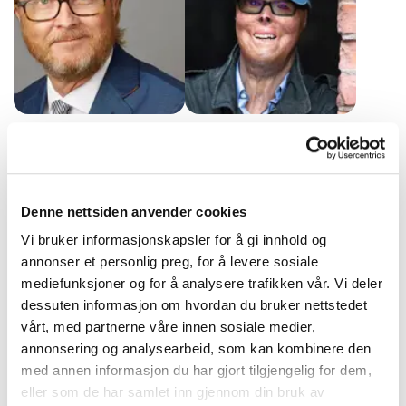
arbeidsliv og innovasjon.
han tilhørerne lyst og frihet
til å prestere, og skape
meningsfulle endringer.
Lars-Johan
Lasse Gustavson
Lasse Gustavson er en
Jarnheimer
brannmann som overlevde
Lars-Johan Jarnheimer er en
en dramatisk ulykke. Hans
erfaren forretningsleder og
Denne nettsiden anvender cookies
foredrag inspirerer med
foredragsholder som deler
gripende historier om mot,
Vi bruker informasjonskapsler for å gi innhold og
innsikt i ledelse, innovasjon
livskraft og personlig vekst.
annonser et personlig preg, for å levere sosiale
og strategi fra sin
suksessrike karriere i
mediefunksjoner og for å analysere trafikken vår. Vi deler
internasjonalt næringsliv.
dessuten informasjon om hvordan du bruker nettstedet
vårt, med partnerne våre innen sosiale medier,
annonsering og analysearbeid, som kan kombinere den
med annen informasjon du har gjort tilgjengelig for dem,
eller som de har samlet inn gjennom din bruk av